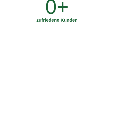
0
+
zufriedene Kunden
Unser Kundendienst
Die Chefs
Das Team