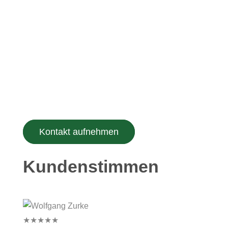
Zu unseren geschätzten Kunden zählen
Privatkunden, hier bieten wir vor allem
Heizungssysteme und Kontrollierte Be- und
Entlüftungsanlagen sowie
Instandhaltungsarbeiten an. Im städtwischen
sowie Gewerbe- und Industriebereich sind
zusätzlich auch unsere Leistungen in der
Projektierung und Fachplanung gefragt.
Kontakt aufnehmen
Kundenstimmen
★
★
★
★
★