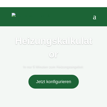
Heizungskalkulat
or
In nur 5 Minuten zum Heizungsangebot.
Jetzt konfigurieren