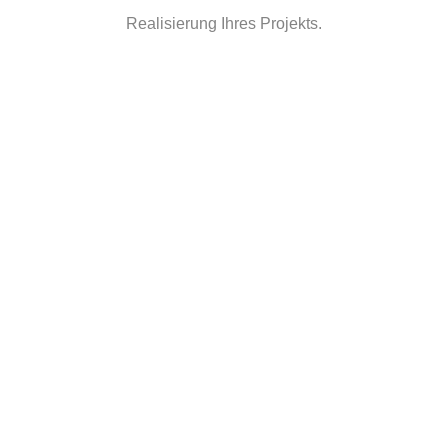
Realisierung Ihres Projekts.
Unsere Kunden
Zu unseren geschätzten Kunden zählen
Privatkunden, hier bieten wir vor allem
Heizungssysteme und Kontrollierte Be- und
Entlüftungsanlagen sowie
Instandhaltungsarbeiten an. Im städtwischen