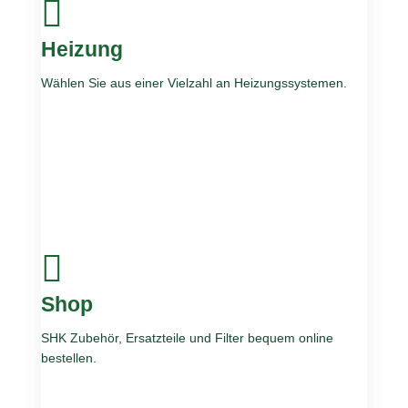

Flaschnerei
Dank moderner Blechbearbeitungstechnik versehen wir
Heizung
Ihre Fassade, Ihre Gaube oder Ihr Dach mit einem
Wählen Sie aus einer Vielzahl an Heizungssystemen.
individuellen, ansprechenden und zeitlosen „Look“.

Heizung
Öl, Gas, Brennstoffzelle, Solar, Wärmepumpe oder
Shop
Biomasse Heizsystem? Jedes System hat Stärken und
SHK Zubehör, Ersatzteile und Filter bequem online
Besonderheiten, wir beraten Sie gerne!
bestellen.