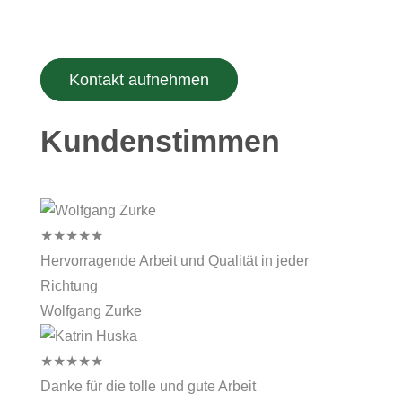
sowie Gewerbe- und Industriebereich sind
zusätzlich auch unsere Leistungen in der
Projektierung und Fachplanung gefragt.
Kontakt aufnehmen
Kundenstimmen
★
★
★
★
★
Hervorragende Arbeit und Qualität in jeder
Richtung
Wolfgang Zurke
★
★
★
★
★
Danke für die tolle und gute Arbeit