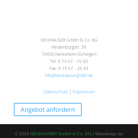
NEUHAUSER GmbH & Co. KG
Hindenburgstr. 39
73450 Neresheim-Elchingen
Tel: 0 73 67 - 75 03
Fax: 0 73 67 - 29 43
info@neuhausergmbh.de
Datenschutz
|
Impressum
Angebot anfordern
© 2023
NEUHAUSER GmbH & Co. KG
| Webdesign by